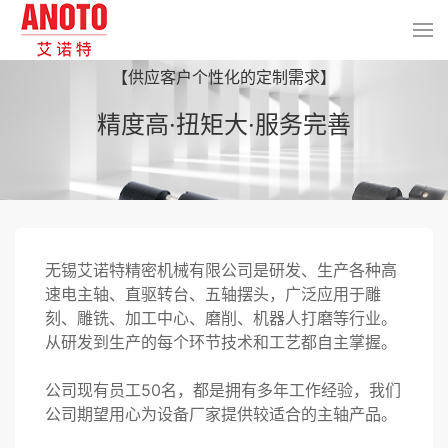
【供应客户个性化的定制需求】
精度高·扭矩大·服务完善
无锡艾诺特精密机械有限公司是研发、生产各种高
速电主轴、直驱转台、五轴摆头，广泛应用于雕
刻、雕铣、加工中心、磨削、机器人打磨等行业。
从研发到生产的每个环节技术和工艺都自主掌握。
公司现有员工50名，都是拥有多年工作经验，我们
公司期望用心为设备厂家提供较适合的主轴产品。