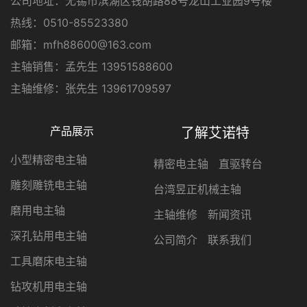
公司地址：无锡市滨湖区钱胡路88号龙山工业园9号楼
热线：0510-85523380
邮箱：mfh88600@163.com
主轴销售：孟先生 13951588600
主轴维修：张先生 13961709597
产品展示
了解艾诺特
小型精密电主轴
精密电主轴
直驱转台
雕刻雕铣电主轴
台湾昱正机械主轴
磨用电主轴
主轴维修
新闻资讯
深孔钻用电主轴
公司简介
联系我们
工具磨床电主轴
钻攻机用电主轴