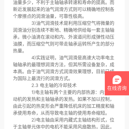
油量多少，不利于主轴轴承转速和寿命的提高。而
新近发展起来的油气润滑方式则可以精确地控制各
个摩擦点的润滑油量，可靠性极高。
3)油气润滑技术是利用压缩空气将微量的
润滑油分别连续不断地、精确地供给每一套主轴轴
承，微小油滴在滚动和内、外滚道问形成弹性动压
油膜，而压缩空气则可带走轴承运转所产生的部分
热量。
4)实践证明，油气润滑是高速大功率电主
轴轴承的最理想润滑方法，但其所需设备复杂，成
本高。由于油气润滑方式润滑效果理想，目前已成
为国际上最流行的润滑方式。
2.3 电主轴的冷却技术
在线咨询
1)电主轴有两个主要的内部热源：内置电
动机的发热和主轴轴承的发热。如果不加以控制，
由此引起的热变形会严重降低机床的加工精度和轴
承使用寿命，从而导致电主轴的使用寿命缩短。
2)电主轴由采用内藏式主轴结构形式，位
于主轴单元体中的电机不能采用风扇散热，因此，