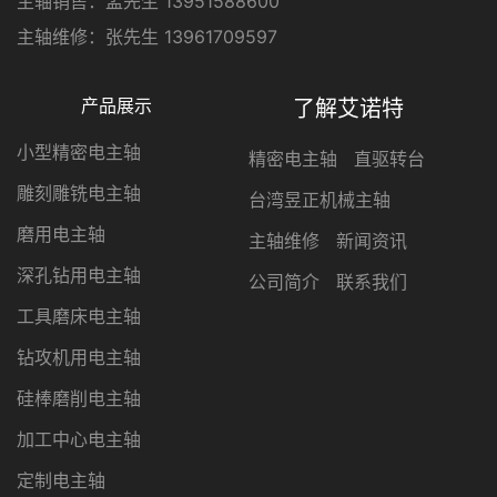
主轴销售：孟先生 13951588600
主轴维修：张先生 13961709597
产品展示
了解艾诺特
小型精密电主轴
精密电主轴
直驱转台
雕刻雕铣电主轴
台湾昱正机械主轴
磨用电主轴
主轴维修
新闻资讯
深孔钻用电主轴
公司简介
联系我们
工具磨床电主轴
钻攻机用电主轴
硅棒磨削电主轴
加工中心电主轴
定制电主轴