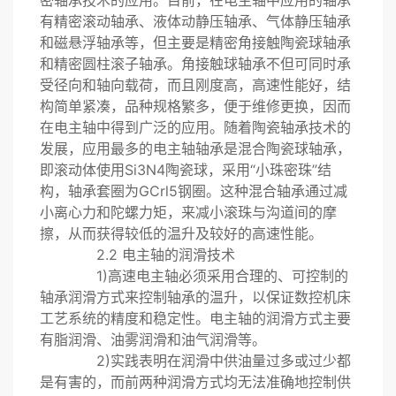
密轴承技术的应用。目前，在电主轴中应用的轴承
有精密滚动轴承、液体动静压轴承、气体静压轴承
和磁悬浮轴承等，但主要是精密角接触陶瓷球轴承
和精密圆柱滚子轴承。角接触球轴承不但可同时承
受径向和轴向载荷，而且刚度高，高速性能好，结
构简单紧凑，品种规格繁多，便于维修更换，因而
在电主轴中得到广泛的应用。随着陶瓷轴承技术的
发展，应用最多的电主轴轴承是混合陶瓷球轴承，
即滚动体使用Si3N4陶瓷球，采用“小珠密珠”结
构，轴承套圈为GCrl5钢圈。这种混合轴承通过减
小离心力和陀螺力矩，来减小滚珠与沟道间的摩
擦，从而获得较低的温升及较好的高速性能。
2.2 电主轴的润滑技术
1)高速电主轴必须采用合理的、可控制的
轴承润滑方式来控制轴承的温升，以保证数控机床
工艺系统的精度和稳定性。电主轴的润滑方式主要
有脂润滑、油雾润滑和油气润滑等。
2)实践表明在润滑中供油量过多或过少都
是有害的，而前两种润滑方式均无法准确地控制供